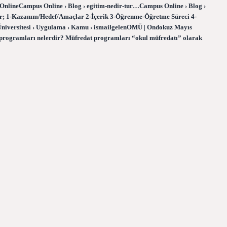
OnlineCampus Online › Blog › egitim-nedir-tur…Campus Online › Blog ›
ar; 1-Kazanım/Hedef/Amaçlar 2-İçerik 3-Öğrenme-Öğretme Süreci 4-
iversitesi › Uygulama › Kamu › ismailgelenOMÜ | Ondokuz Mayıs
 programları nelerdir? Müfredat programları “okul müfredatı” olarak