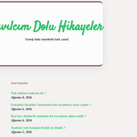
ıvılcım Dolu Hikayeler
Enerji dolu önerilerle fark yarat!
Sidebar
ilbet giriş yap
betexper bahis
Son Yazılar
Nah kelimesi hakaret mi ?
Ağustos 8, 2026
Eskişehir Anadolu Üniversitesi’nin kısaltması nasıl yazılır ?
Ağustos 6, 2026
Kur’an-ı Kerim’de anlatılan bu kıssaların amacı nedir ?
Ağustos 6, 2026
Ayakları yere basmak deyimi ne demek ?
Ağustos 5, 2026