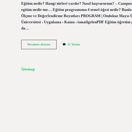
Eğitim nedir? Hangi türleri vardır? Nasıl başvururum? – Campus
egitim-nedir-tur… Eğitim programının 4 temel öğesi nedir? Bunl
Ölçme ve Değerlendirme Boyutları PROGRAM | Ondokuz Mayıs Ün
Üniversitesi › Uygulama › Kamu › ismailgelenPDF Eğitim öğretim
da…
Eğitim
Devamını okuyun
12 Yorum
Programı
Türleri
Nelerdir
Sitemap