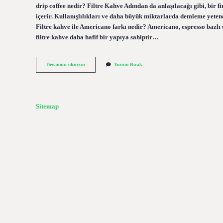
drip coffee nedir? Filtre Kahve Adından da anlaşılacağı gibi, bir 
içerir. Kullanışlılıkları ve daha büyük miktarlarda demleme yetene
Filtre kahve ile Americano farkı nedir? Americano, espresso bazlı 
filtre kahve daha hafif bir yapıya sahiptir…
Drip
Devamını okuyun
Yorum Bırak
Filtre
Ne
Demek
Sitemap