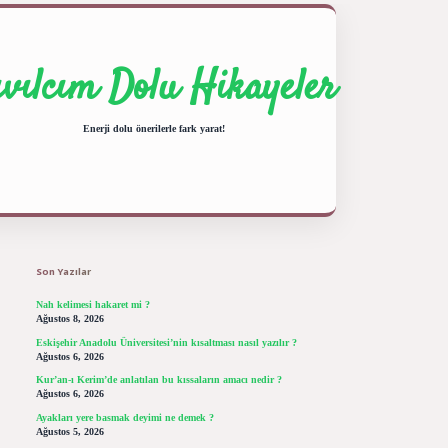
ıvılcım Dolu Hikayeler
Enerji dolu önerilerle fark yarat!
Sidebar
ilbet giriş yap
betexper bahis
Son Yazılar
Nah kelimesi hakaret mi ?
Ağustos 8, 2026
Eskişehir Anadolu Üniversitesi’nin kısaltması nasıl yazılır ?
Ağustos 6, 2026
Kur’an-ı Kerim’de anlatılan bu kıssaların amacı nedir ?
Ağustos 6, 2026
Ayakları yere basmak deyimi ne demek ?
Ağustos 5, 2026