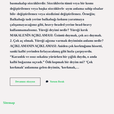
basmakalıp sözcüklerdir. Sözcüklerin tümü veya bir kısmı
değiştirilemez veya başka sözcüklerle -aynı anlama sahip olsalar
bile- değiştirilemez veya sözdizimi değiştirilemez. Örneğin;
Balkabağı tadı yerine balkabağı kokusu yaratmaya
çalışamayacağınız gibi, heavy-headed yerine head-heavy
kullanmamalısınız. Yüreği deyimi nedir? Yüreği kırık
MAKALENİN AÇIKLAMASI: Üzüntü duymak, çok acı duymak.
2. Çok aç olmak. Yüreği ağzına varmak deyiminin anlamı nedir?
AÇIKLAMANIN AÇIKLAMASI: Aniden çok korktuğunu hissetti,
sanki kalbi yerinden fırlayacakmış gibi hızla çarpıyordu.
“Karanlık ve ıssız sokakta yürürken bir çığlık duydu, o anda
kalbi boğazına sıçradı.” Ödü kopmak bir deyim mi? ‘Çok
korkmak’ anlamına gelen deyimin, ‘korkmak,…
Yüreği
Devamını okuyun
Yorum Bırak
Ağzına
Gelmek
Deyim
Mi
Sitemap