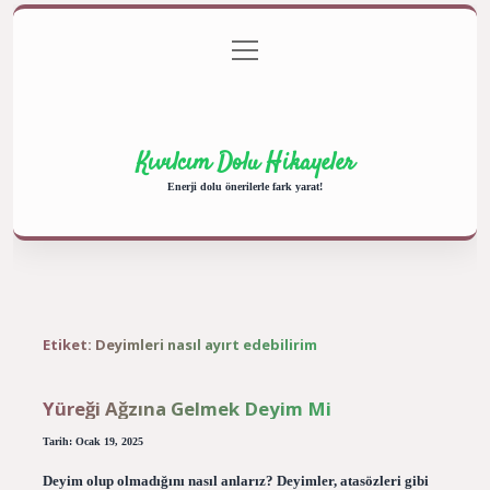
menüyü
Anasayfa
Gizlilik Politikası
Yasal Uyarı
aç
Hakkımızda
Kıvılcım Dolu Hikayeler
Enerji dolu önerilerle fark yarat!
Etiket:
Deyimleri nasıl ayırt edebilirim
Yüreği Ağzına Gelmek Deyim Mi
Tarih: Ocak 19, 2025
Deyim olup olmadığını nasıl anlarız? Deyimler, atasözleri gibi