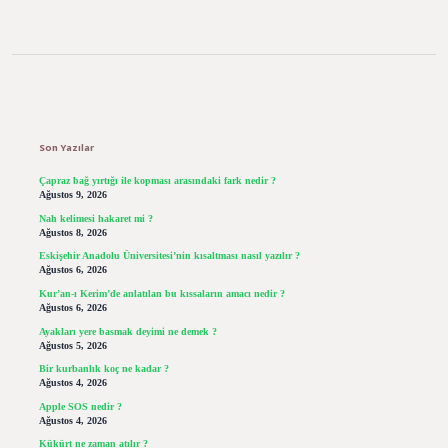
Sidebar
Son Yazılar
Çapraz bağ yırtığı ile kopması arasındaki fark nedir ?
Ağustos 9, 2026
Nah kelimesi hakaret mi ?
Ağustos 8, 2026
Eskişehir Anadolu Üniversitesi’nin kısaltması nasıl yazılır ?
Ağustos 6, 2026
Kur’an-ı Kerim’de anlatılan bu kıssaların amacı nedir ?
Ağustos 6, 2026
Ayakları yere basmak deyimi ne demek ?
Ağustos 5, 2026
Bir kurbanlık koç ne kadar ?
Ağustos 4, 2026
Apple SOS nedir ?
Ağustos 4, 2026
Kükürt ne zaman atılır ?