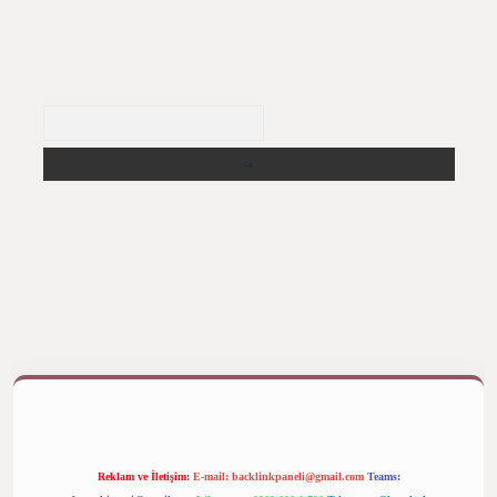
Arama
ş yap
betexper bahis
Reklam ve İletişim:
E-mail:
backlinkpaneli@gmail.com
Teams: