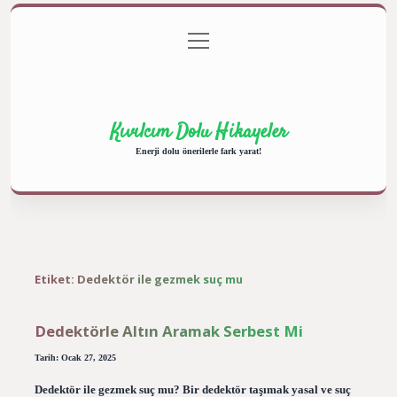
menüyü
Anasayfa
Gizlilik Politikası
Yasal Uyarı
aç
Hakkımızda
Kıvılcım Dolu Hikayeler
Enerji dolu önerilerle fark yarat!
Etiket:
Dedektör ile gezmek suç mu
Dedektörle Altın Aramak Serbest Mi
Tarih: Ocak 27, 2025
Dedektör ile gezmek suç mu? Bir dedektör taşımak yasal ve suç