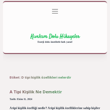
menüyü
Anasayfa
Gizlilik Politikası
Yasal Uyarı
aç
Hakkımızda
Kıvılcım Dolu Hikayeler
Enerji dolu önerilerle fark yarat!
Etiket:
D tipi kişilik özellikleri nelerdir
A Tipi Kişilik Ne Demektir
Tarih: Ekim 11, 2024
A tipi kişilik özelliği nedir? A tipi kişilik özelliklerine sahip kişiler