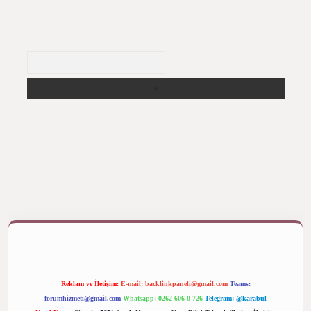
Arama
ş yap
betexper bahis
Reklam ve İletişim:
E-mail:
backlinkpaneli@gmail.com
Teams:
forumhizmeti@gmail.com
Whatsapp: 0262 606 0 726
Telegram: @karabul