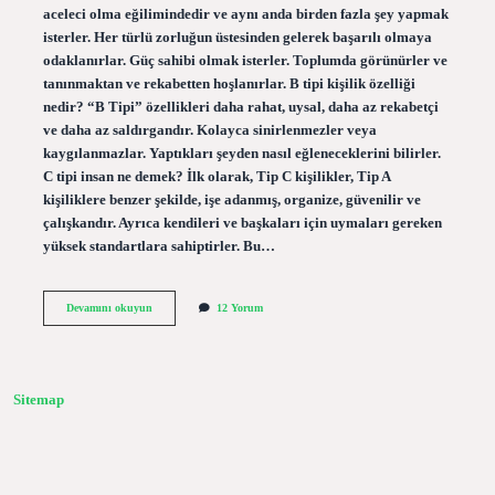
aceleci olma eğilimindedir ve aynı anda birden fazla şey yapmak
isterler. Her türlü zorluğun üstesinden gelerek başarılı olmaya
odaklanırlar. Güç sahibi olmak isterler. Toplumda görünürler ve
tanınmaktan ve rekabetten hoşlanırlar. B tipi kişilik özelliği
nedir? “B Tipi” özellikleri daha rahat, uysal, daha az rekabetçi
ve daha az saldırgandır. Kolayca sinirlenmezler veya
kaygılanmazlar. Yaptıkları şeyden nasıl eğleneceklerini bilirler.
C tipi insan ne demek? İlk olarak, Tip C kişilikler, Tip A
kişiliklere benzer şekilde, işe adanmış, organize, güvenilir ve
çalışkandır. Ayrıca kendileri ve başkaları için uymaları gereken
yüksek standartlara sahiptirler. Bu…
A
Devamını okuyun
12 Yorum
Tipi
Kişilik
Ne
Demektir
Sitemap