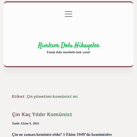
menüyü
Anasayfa
Gizlilik Politikası
Yasal Uyarı
aç
Hakkımızda
Kıvılcım Dolu Hikayeler
Enerji dolu önerilerle fark yarat!
Etiket:
Çin yönetimi komünist mi
Çin Kaç Yıldır Komünist
Tarih: Ekim 9, 2024
Çin ne zaman kominist oldu? 1 Ekim 1949’da komünistler