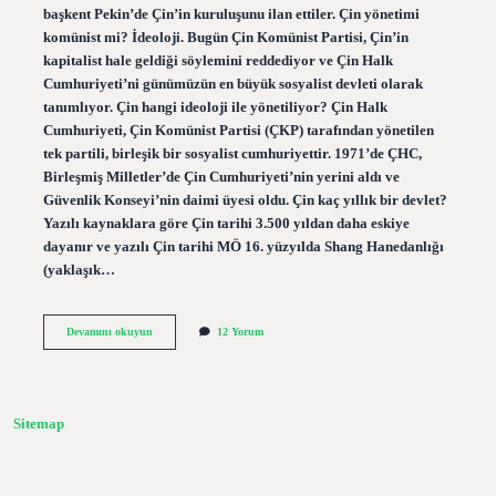
başkent Pekin’de Çin’in kuruluşunu ilan ettiler. Çin yönetimi
komünist mi? İdeoloji. Bugün Çin Komünist Partisi, Çin’in
kapitalist hale geldiği söylemini reddediyor ve Çin Halk
Cumhuriyeti’ni günümüzün en büyük sosyalist devleti olarak
tanımlıyor. Çin hangi ideoloji ile yönetiliyor? Çin Halk
Cumhuriyeti, Çin Komünist Partisi (ÇKP) tarafından yönetilen
tek partili, birleşik bir sosyalist cumhuriyettir. 1971’de ÇHC,
Birleşmiş Milletler’de Çin Cumhuriyeti’nin yerini aldı ve
Güvenlik Konseyi’nin daimi üyesi oldu. Çin kaç yıllık bir devlet?
Yazılı kaynaklara göre Çin tarihi 3.500 yıldan daha eskiye
dayanır ve yazılı Çin tarihi MÖ 16. yüzyılda Shang Hanedanlığı
(yaklaşık…
Çin
Devamını okuyun
12 Yorum
Kaç
Yıldır
Komünist
Sitemap