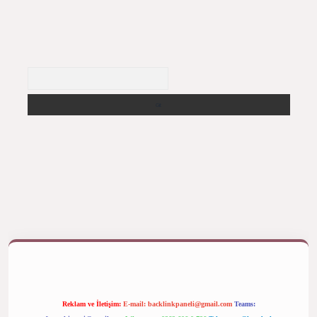
Arama
iş yap
betexper bahis
Reklam ve İletişim:
E-mail:
backlinkpaneli@gmail.com
Teams: