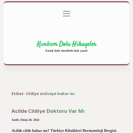
menüyü
Anasayfa
Gizlilik Politikası
Yasal Uyarı
aç
Hakkımızda
Kıvılcım Dolu Hikayeler
Enerji dolu önerilerle fark yarat!
Etiket:
Cildiye sivilceye bakar mı
Acilde Cildiye Doktoru Var Mı
Tarih: Ekim 20, 2024
Acilde cilde bakar mı? Türkiye Klinikleri Dermatoloji Dergisi.