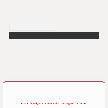
Arama
 yap
betexper bahis
Reklam ve İletişim:
E-mail:
backlinkpaneli@gmail.com
Teams: