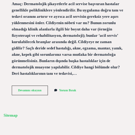
Amaç: Dermatolojik şikayetlerle acil servise başvuran hastalar
genellikle polikliniklere yönlendirilir. Bu uygulama doğru tanı ve
tedavi oranını artırır ve ayrıca acil servisin gereksiz yere aşırı
yüklenmesini önler. Cildiyenin nöbeti var mı? Bunun zorunlu
olmadığı klinik alanlarla ilgili bir boyut daha var (örneğin
fizyoterapi ve rehabilitasyon, dermatoloji); bunlar ‘acil servis’
kurulabilecek branşlar arasında değil. Cildiyeye ne zaman
gidilir? Saçlı deride sedef hastalığı, akne, egzama, mantar, yanık,
akne, kepek gibi sorunlarınız varsa mutlaka bir dermatoloğa
görünmelisiniz. Bunların dışında başka hastalıklar için de
dermatolojik muayene yapılabilir. Cildiye hangi bölümde olur?
Deri hastalıklarının tanı ve tedavisi,…
Acilde
Devamını okuyun
Yorum Bırak
Cildiye
Doktoru
Var
Mı
Sitemap