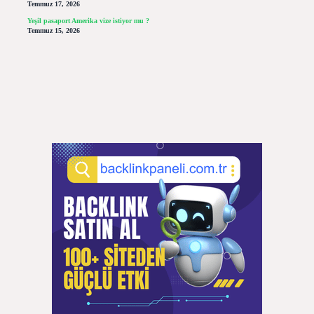
Temmuz 17, 2026
Yeşil pasaport Amerika vize istiyor mu ?
Temmuz 15, 2026