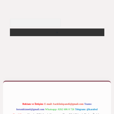
Arama
betexper bahis
Reklam ve İletişim:
E-mail:
backlinkpaneli@gmail.com
Teams:
forumhizmeti@gmail.com
Whatsapp: 0262 606 0 726
Telegram: @karabul