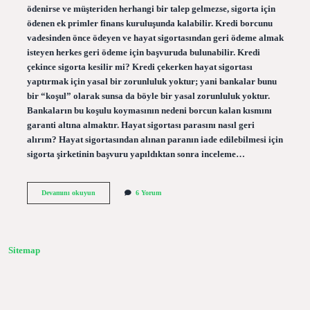
ödenirse ve müşteriden herhangi bir talep gelmezse, sigorta için
ödenen ek primler finans kuruluşunda kalabilir. Kredi borcunu
vadesinden önce ödeyen ve hayat sigortasından geri ödeme almak
isteyen herkes geri ödeme için başvuruda bulunabilir. Kredi
çekince sigorta kesilir mi? Kredi çekerken hayat sigortası
yaptırmak için yasal bir zorunluluk yoktur; yani bankalar bunu
bir “koşul” olarak sunsa da böyle bir yasal zorunluluk yoktur.
Bankaların bu koşulu koymasının nedeni borcun kalan kısmını
garanti altına almaktır. Hayat sigortası parasını nasıl geri
alırım? Hayat sigortasından alınan paranın iade edilebilmesi için
sigorta şirketinin başvuru yapıldıktan sonra inceleme…
Kredi
Devamını okuyun
6 Yorum
Çekince
Sigorta
Primi
Nedir
Sitemap