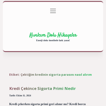
menüyü
Anasayfa
Gizlilik Politikası
Yasal Uyarı
aç
Hakkımızda
Kıvılcım Dolu Hikayeler
Enerji dolu önerilerle fark yarat!
Etiket:
Çektiğim kredinin sigorta parasını nasıl alırım
Kredi Çekince Sigorta Primi Nedir
Tarih: Ekim 11, 2024
Kredi çekerken sigorta primi geri alınır mı? Kredi borcu