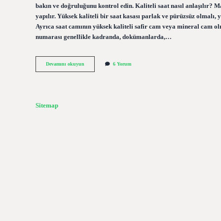
bakın ve doğruluğunu kontrol edin. Kaliteli saat nasıl anlaşılır? M
yapılır. Yüksek kaliteli bir saat kasası parlak ve pürüzsüz olmalı, y
Ayrıca saat camının yüksek kaliteli safir cam veya mineral cam ol
numarası genellikle kadranda, dokümanlarda,…
Replika
Devamını okuyun
6 Yorum
Saat
Kalitesi
Nasıl
Anlaşılır
Sitemap