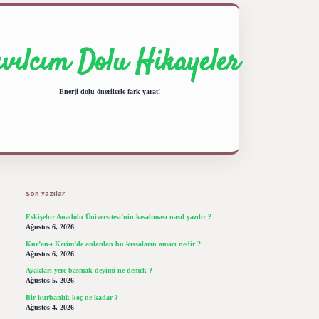
ıvılcım Dolu Hikayeler
Enerji dolu önerilerle fark yarat!
Sidebar
ilbet giriş yap
betexper bahis
Son Yazılar
Eskişehir Anadolu Üniversitesi’nin kısaltması nasıl yazılır ?
Ağustos 6, 2026
Kur’an-ı Kerim’de anlatılan bu kıssaların amacı nedir ?
Ağustos 6, 2026
Ayakları yere basmak deyimi ne demek ?
Ağustos 5, 2026
Bir kurbanlık koç ne kadar ?
Ağustos 4, 2026