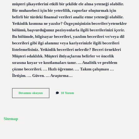
müşteri şikayetlerini etkili bir şekilde ele alma yeteneği olabilir.
Bir muhasebeci için bir yeterlilik, raporlar oluşturmak için
belirli bir türdeki finansal verileri analiz etme yeteneği olabilir.
Yetkinlik kısmına ne yazılır? Özgeçmişinizin beceriler/yetenekler
bölümü, başvurduğunuz pozisyonlarla ilgili becerilerinizi içerir.
Bu bölümde, bilgisayar becerileri, yazılım becerileri ve/veya dil
becerileri gibi ilgi alanınız veya kariyerinizle ilgili becerileri
listelemelisiniz. Yetkinlik becerileri nelerdir? Beceri örnekleri
Müşteri odaklılık. Müşteri ihtiyaçlarını belirler ve öncelik
sırasına koyar ve kısıtlamaları tanır. … Analitik ve problem
çözme becerileri. … Hızlı öğrenme. … Takım çalışması …
İletişim. … Güven. … Araştırma…
Kariyer
Devamını okuyun
10 Yorum
Planlamada
Yetkinlik
Nedir
Sitemap