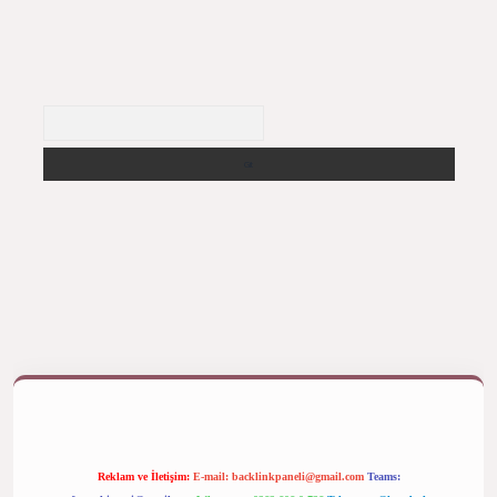
Arama
ş yap
betexper bahis
Reklam ve İletişim:
E-mail:
backlinkpaneli@gmail.com
Teams: