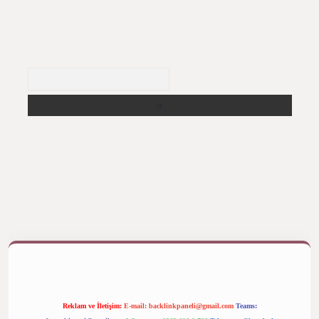
Arama
ş yap
betexper bahis
Reklam ve İletişim:
E-mail:
backlinkpaneli@gmail.com
Teams: