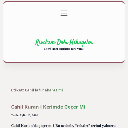
menüyü
Anasayfa
Gizlilik Politikası
Yasal Uyarı
aç
Hakkımızda
Kıvılcım Dolu Hikayeler
Enerji dolu önerilerle fark yarat!
Etiket:
Cahil lafı hakaret mi
Cahil Kuran I Kerimde Geçer Mi
Tarih: Eylül 13, 2024
Cahil Kur’an’da geçer mi? Bu nedenle, “cehalet” terimi yalnızca