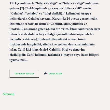
Türkçe anlamıyla “bilgi eksikliği” ve “bilgi eksikliği” anlamına
gelmez.[2] Çünkü toplumda çok sayıda “bilen cahil” vardır.
“Cehalet”, “cehalet” ve “bilgi eksikliği” kelimeleri Arapça
kelimelerdir. Cehalet kavramı Kuran’da 24 ayette geçmektedir.
Dinimizde cehalet ne demek? Cahillik, kibir, yıkıcılık ve
itaatsizlik anlamına gelen ahlaki bir terim. İslam kültüründe hem
bilim hem de ilahi ve beşeri bilgi için kullanılan kapsamlı bir
terimdir. Zekâ ve eğitimle edinilen ahlaki erdem, insan
ilişkilerinde hoşgörülü, affedici ve medeni davranışı mümkün
kılar. Cahil kişi kime denir? Cahillik, bilgi ve deneyim
eksikliğidir. Cahil kelimesi, farkında olmayan veya hatta bilişsel
uyumsuzluk…
Cahil
Devamını okuyun
Yorum Bırak
Kuran
I
Kerimde
Geçer
Mi
Sitemap