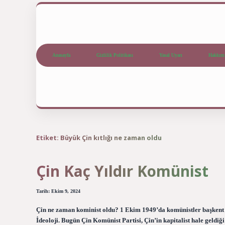
Anasayfa
Gizlilik Politikası
Yasal Uyarı
Hakkım
Etiket:
Büyük Çin kıtlığı ne zaman oldu
Çin Kaç Yıldır Komünist
Tarih: Ekim 9, 2024
Çin ne zaman kominist oldu? 1 Ekim 1949’da komünistler başkent P
İdeoloji. Bugün Çin Komünist Partisi, Çin’in kapitalist hale gel