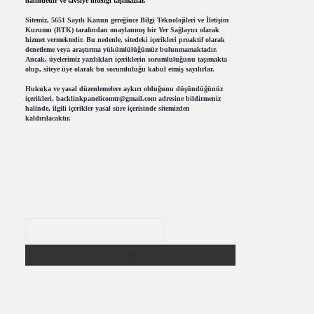
halindedir ve tavsiye niteliği taşımazlar.
Sitemiz, 5651 Sayılı Kanun gereğince Bilgi Teknolojileri ve İletişim
Kurumu (BTK) tarafından onaylanmış bir Yer Sağlayıcı olarak
hizmet vermektedir. Bu nedenle, sitedeki içerikleri proaktif olarak
denetleme veya araştırma yükümlülüğümüz bulunmamaktadır.
Ancak, üyelerimiz yazdıkları içeriklerin sorumluluğunu taşımakta
olup, siteye üye olarak bu sorumluluğu kabul etmiş sayılırlar.
Hukuka ve yasal düzenlemelere aykırı olduğunu düşündüğünüz
içerikleri,
backlinkpanelicomtr@gmail.com
adresine bildirmeniz
halinde, ilgili içerikler yasal süre içerisinde sitemizden
kaldırılacaktır.
Arama