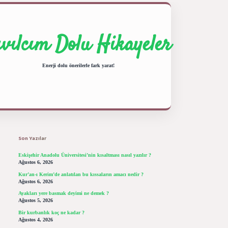
ıvılcım Dolu Hikayeler
Enerji dolu önerilerle fark yarat!
Sidebar
ilbet giriş yap
betexper bahis
Son Yazılar
Eskişehir Anadolu Üniversitesi’nin kısaltması nasıl yazılır ?
Ağustos 6, 2026
Kur’an-ı Kerim’de anlatılan bu kıssaların amacı nedir ?
Ağustos 6, 2026
Ayakları yere basmak deyimi ne demek ?
Ağustos 5, 2026
Bir kurbanlık koç ne kadar ?
Ağustos 4, 2026