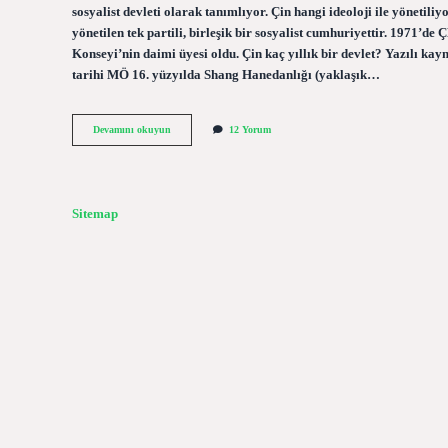
sosyalist devleti olarak tanımlıyor. Çin hangi ideoloji ile yöneti
yönetilen tek partili, birleşik bir sosyalist cumhuriyettir. 1971’d
Konseyi’nin daimi üyesi oldu. Çin kaç yıllık bir devlet? Yazılı kay
tarihi MÖ 16. yüzyılda Shang Hanedanlığı (yaklaşık…
Çin
Devamını okuyun
12 Yorum
Kaç
Yıldır
Komünist
Sitemap