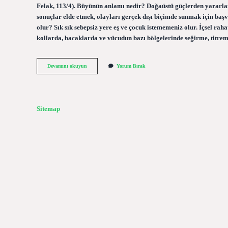
Felak, 113/4). Büyünün anlamı nedir? Doğaüstü güçlerden yararlan
sonuçlar elde etmek, olayları gerçek dışı biçimde sunmak için başvu
olur? Sık sık sebepsiz yere eş ve çocuk istememeniz olur. İçsel rahat
kollarda, bacaklarda ve vücudun bazı bölgelerinde seğirme, titr
Büyü
Devamını okuyun
Yorum Bırak
Ne
Anlama
Gelmektedir
Sitemap