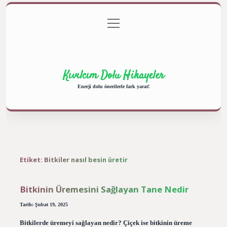
menüyü
Anasayfa
Gizlilik Politikası
Yasal Uyarı
aç
Hakkımızda
Kıvılcım Dolu Hikayeler
Enerji dolu önerilerle fark yarat!
Etiket:
Bitkiler nasıl besin üretir
Bitkinin Üremesini Sağlayan Tane Nedir
Tarih: Şubat 19, 2025
Bitkilerde üremeyi sağlayan nedir? Çiçek ise bitkinin üreme