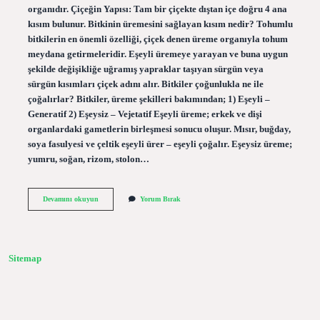
organıdır. Çiçeğin Yapısı: Tam bir çiçekte dıştan içe doğru 4 ana
kısım bulunur. Bitkinin üremesini sağlayan kısım nedir? Tohumlu
bitkilerin en önemli özelliği, çiçek denen üreme organıyla tohum
meydana getirmeleridir. Eşeyli üremeye yarayan ve buna uygun
şekilde değişikliğe uğramış yapraklar taşıyan sürgün veya
sürgün kısımları çiçek adını alır. Bitkiler çoğunlukla ne ile
çoğalırlar? Bitkiler, üreme şekilleri bakımından; 1) Eşeyli –
Generatif 2) Eşeysiz – Vejetatif Eşeyli üreme; erkek ve dişi
organlardaki gametlerin birleşmesi sonucu oluşur. Mısır, buğday,
soya fasulyesi ve çeltik eşeyli ürer – eşeyli çoğalır. Eşeysiz üreme;
yumru, soğan, rizom, stolon…
Bitkinin
Devamını okuyun
Yorum Bırak
Üremesini
Sağlayan
Tane
Nedir
Sitemap