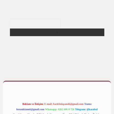
Arama
ş yap
betexper bahis
Reklam ve İletişim:
E-mail:
backlinkpaneli@gmail.com
Teams:
forumhizmeti@gmail.com
Whatsapp: 0262 606 0 726
Telegram: @karabul