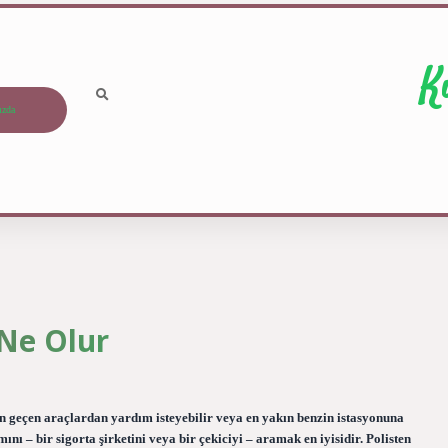
K
ızda
 Ne Olur
n geçen araçlardan yardım isteyebilir veya en yakın benzin istasyonuna
ını – bir sigorta şirketini veya bir çekiciyi – aramak en iyisidir. Polisten