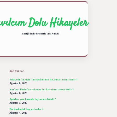
ıvılcım Dolu Hikayeler
Enerji dolu önerilerle fark yarat!
Sidebar
ilbet giriş yap
betexper bahis
Son Yazılar
Eskişehir Anadolu Üniversitesi’nin kısaltması nasıl yazılır ?
Ağustos 6, 2026
Kur’an-ı Kerim’de anlatılan bu kıssaların amacı nedir ?
Ağustos 6, 2026
Ayakları yere basmak deyimi ne demek ?
Ağustos 5, 2026
Bir kurbanlık koç ne kadar ?
Ağustos 4, 2026