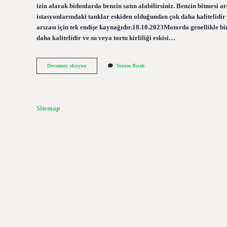
izin alarak bidonlarda benzin satın alabilirsiniz. Benzin bitmesi 
istasyonlarındaki tanklar eskiden olduğundan çok daha kalitelidir v
arızası için tek endişe kaynağıdır.18.10.2023Motorda genellikle b
daha kalitelidir ve su veya tortu kirliliği eskisi…
Arabanın
Devamını okuyun
Yorum Bırak
Benzini
Biterse
Ne
Olur
Sitemap