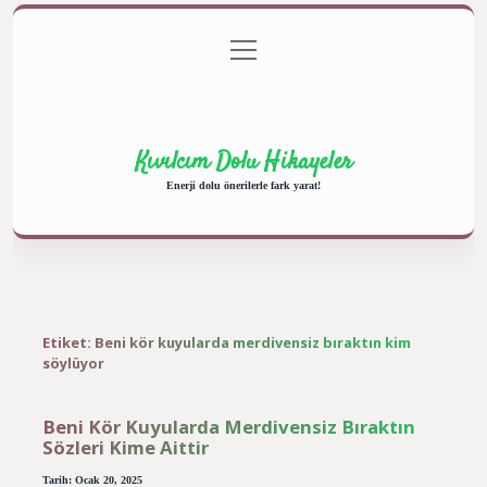
menüyü
Anasayfa
Gizlilik Politikası
Yasal Uyarı
aç
Hakkımızda
Kıvılcım Dolu Hikayeler
Enerji dolu önerilerle fark yarat!
Etiket:
Beni kör kuyularda merdivensiz bıraktın kim
söylüyor
Beni Kör Kuyularda Merdivensiz Bıraktın
Sözleri Kime Aittir
Tarih: Ocak 20, 2025