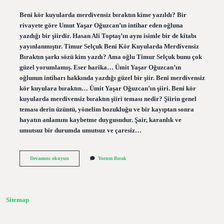
Beni kör kuyularda merdivensiz bıraktın kime yazıldı? Bir
rivayete göre Umut Yaşar Oğuzcan’ın intihar eden oğluna
yazdığı bir şiirdir. Hasan Ali Toptaş’ın aynı isimle bir de kitabı
yayınlanmıştır. Timur Selçuk Beni Kör Kuyularda Merdivensiz
Bıraktın şarkı sözü kim yazdı? Ama oğlu Timur Selçuk bunu çok
güzel yorumlamış. Eser harika… Ümit Yaşar Oğuzcan’ın
oğlunun intiharı hakkında yazdığı güzel bir şiir. Beni merdivensiz
kör kuyulara bıraktın… Ümit Yaşar Oğuzcan’ın şiiri. Beni kör
kuyularda merdivensiz bıraktın şiiri teması nedir? Şiirin genel
teması derin üzüntü, yönelim bozukluğu ve bir kayıptan sonra
hayatın anlamını kaybetme duygusudur. Şair, karanlık ve
umutsuz bir durumda umutsuz ve çaresiz…
Beni
Devamını okuyun
Yorum Bırak
Kör
Kuyularda
Merdivensiz
Bıraktın
Sözleri
Sitemap
Kime
Aittir