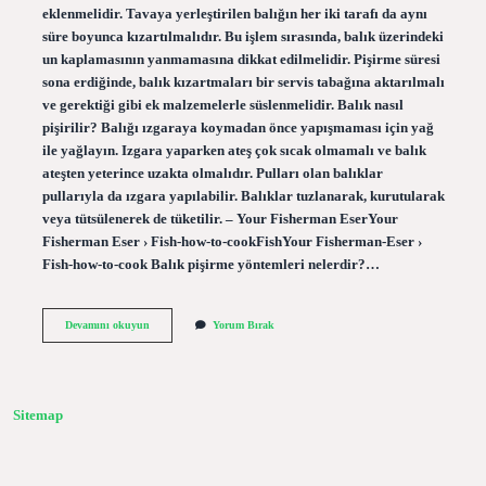
eklenmelidir. Tavaya yerleştirilen balığın her iki tarafı da aynı
süre boyunca kızartılmalıdır. Bu işlem sırasında, balık üzerindeki
un kaplamasının yanmamasına dikkat edilmelidir. Pişirme süresi
sona erdiğinde, balık kızartmaları bir servis tabağına aktarılmalı
ve gerektiği gibi ek malzemelerle süslenmelidir. Balık nasıl
pişirilir? Balığı ızgaraya koymadan önce yapışmaması için yağ
ile yağlayın. Izgara yaparken ateş çok sıcak olmamalı ve balık
ateşten yeterince uzakta olmalıdır. Pulları olan balıklar
pullarıyla da ızgara yapılabilir. Balıklar tuzlanarak, kurutularak
veya tütsülenerek de tüketilir. – Your Fisherman EserYour
Fisherman Eser › Fish-how-to-cookFishYour Fisherman-Eser ›
Fish-how-to-cook Balık pişirme yöntemleri nelerdir?…
Hangisi
Devamını okuyun
Yorum Bırak
Bir
Balık
Pişirme
Şeklidir
Sitemap