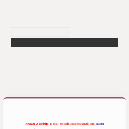
Arama
ş yap
betexper bahis
Reklam ve İletişim:
E-mail:
backlinkpaneli@gmail.com
Teams: