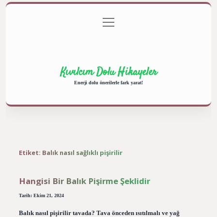
menüyü
Anasayfa
Gizlilik Politikası
Yasal Uyarı
aç
Hakkımızda
Kıvılcım Dolu Hikayeler
Enerji dolu önerilerle fark yarat!
Etiket:
Balık nasıl sağlıklı pişirilir
Hangisi Bir Balık Pişirme Şeklidir
Tarih: Ekim 21, 2024
Balık nasıl pişirilir tavada? Tava önceden ısıtılmalı ve yağ