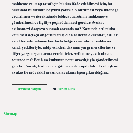
mahkeme ve karşı taraf için hüküm ifade edebilmesi için, bu
husustaki bildirimin başvuru yoluyla bildirilmesi veya tutanağa
geçirilmesi ve gerektiğinde tebligat ücretinin mahkemeye
gönderilmesi ve ilgiliye peşin ödenmesi gerekir. Avukat
azilnameyi dosyaya sunmak zorunda mı? Kanunda asıl nüsha
verilmesi açıkça öngörülmemiş olan hâllerde avukatlar, asılları
kendilerinde bulunan her türlü belge ve evrakın örneklerini,
kendi yetkileriyle, takip ettikleri davanın yargı mercilerine ve
diğer yargı organlarına verebilirler. Azilname yazılı olmak
zorunda mı? Fesih mektubunun noter aracılığıyla gönderilmesi
gerekir. Ancak, fesih notere gitmeden de yapılabilir. Fesih işlemi,
avukat ile müvekkil arasında avukatın işten çıkarıldığını…
Azilname
Devamını okuyun
Yorum Bırak
Tebliğ
Edilmeli
Mi
Sitemap