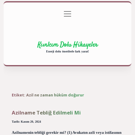
menüyü
Anasayfa
Gizlilik Politikası
Yasal Uyarı
aç
Hakkımızda
Kıvılcım Dolu Hikayeler
Enerji dolu önerilerle fark yarat!
Etiket:
Azil ne zaman hüküm doğurur
Azilname Tebliğ Edilmeli Mi
Tarih: Kasım 20, 2024
Azilnamenin tebliği gerekir mi? (1) Avukatın azli veya istifasının