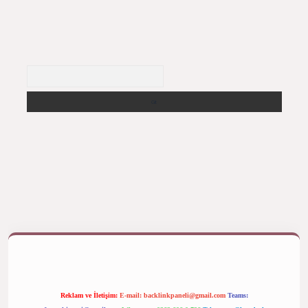
Arama
ş yap
betexper bahis
Reklam ve İletişim:
E-mail:
backlinkpaneli@gmail.com
Teams: