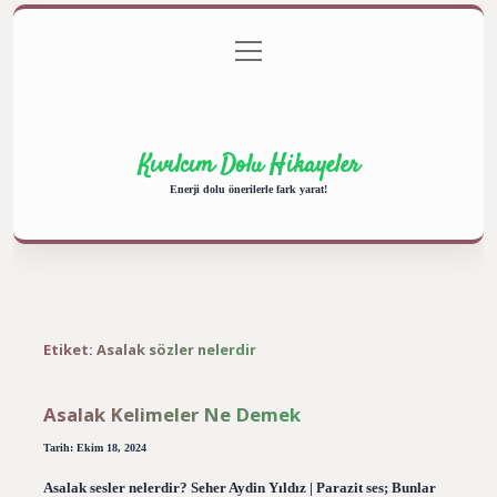
menüyü
Anasayfa
Gizlilik Politikası
Yasal Uyarı
aç
Hakkımızda
Kıvılcım Dolu Hikayeler
Enerji dolu önerilerle fark yarat!
Etiket:
Asalak sözler nelerdir
Asalak Kelimeler Ne Demek
Tarih: Ekim 18, 2024
Asalak sesler nelerdir? Seher Aydin Yıldız | Parazit ses; Bunlar