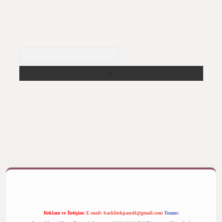
Arama
ş yap
betexper bahis
Reklam ve İletişim:
E-mail:
backlinkpaneli@gmail.com
Teams: