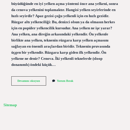
büyüdüğünde en iyi yelken açma yöntemi önce ana yelkeni, sonra
da cenova yelkenini toplamaktır. Hangisi yelken seyirlerinde en
hızlı seyirdir? Apaz gezisi çoğu yelkenli için en hızlı gezidir.
Rüzgar altı yelkenciliği: Bu, denizci olsun ya da olmasın herkes
için en popüler yelkencilik kursudur. Ana yelken ne işe yarar?
Ana yelken, ana direğin arkasındaki yelkendir. Ön yelkenle
birlikte ana yelken, teknenin rüzgara karşı yelken açmasını
sağlayan en önemli araçlardan biridir. Teknenin pruvasında
üçgen bir yelkendir. Rüzgara karşı giden ilk yelkendir. Ön
yelkene ne denir? Cenova. İki yelkenli teknelerde (sloop
donanımlı) öndeki küçük…
Ilk
Devamını okuyun
Yorum Bırak
Önce
Hangi
Yelken
Açılır
Sitemap