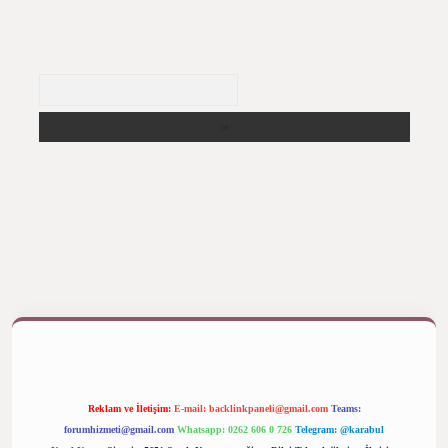
Arama
ş yap
betexper bahis
Reklam ve İletişim:
E-mail:
backlinkpaneli@gmail.com
Teams:
forumhizmeti@gmail.com
Whatsapp: 0262 606 0 726
Telegram: @karabul