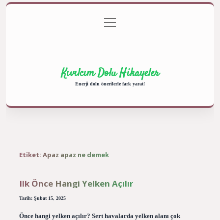
menüyü
Anasayfa
Gizlilik Politikası
Yasal Uyarı
aç
Hakkımızda
Kıvılcım Dolu Hikayeler
Enerji dolu önerilerle fark yarat!
Etiket:
Apaz apaz ne demek
Ilk Önce Hangi Yelken Açılır
Tarih: Şubat 15, 2025
Önce hangi yelken açılır? Sert havalarda yelken alanı çok