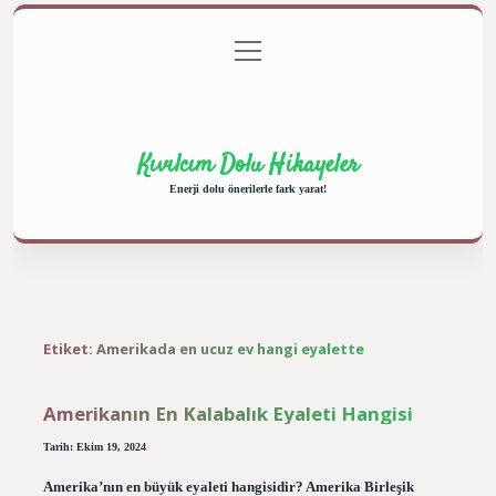
menüyü
Anasayfa
Gizlilik Politikası
Yasal Uyarı
aç
Hakkımızda
Kıvılcım Dolu Hikayeler
Enerji dolu önerilerle fark yarat!
Etiket:
Amerikada en ucuz ev hangi eyalette
Amerikanın En Kalabalık Eyaleti Hangisi
Tarih: Ekim 19, 2024
Amerika’nın en büyük eyaleti hangisidir? Amerika Birleşik