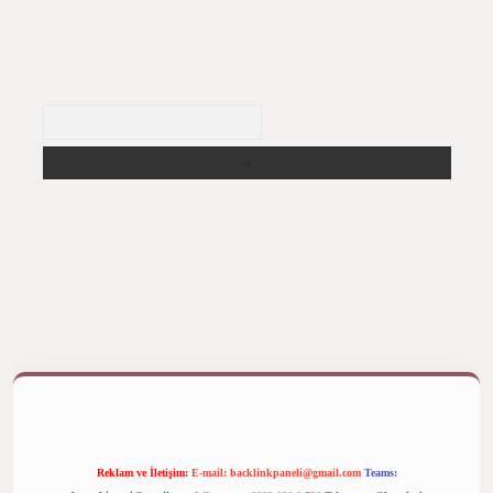
Arama
ş yap
betexper bahis
Reklam ve İletişim:
E-mail:
backlinkpaneli@gmail.com
Teams: