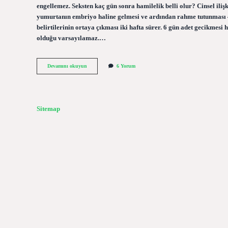
engellemez. Seksten kaç gün sonra hamilelik belli olur? Cinsel iliş
yumurtanın embriyo haline gelmesi ve ardından rahme tutunması 4-5
belirtilerinin ortaya çıkması iki hafta sürer. 6 gün adet gecikmesi
olduğu varsayılamaz.…
Ilişkiden
Devamını okuyun
6 Yorum
6
Gün
Sonra
Gebelik
Belirtisi
Sitemap
Olur
Mu