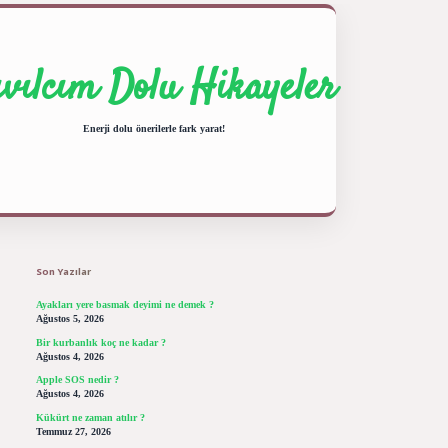
ıvılcım Dolu Hikayeler
Enerji dolu önerilerle fark yarat!
Sidebar
ilbet giriş yap
betexper bahis
Son Yazılar
Ayakları yere basmak deyimi ne demek ?
Ağustos 5, 2026
Bir kurbanlık koç ne kadar ?
Ağustos 4, 2026
Apple SOS nedir ?
Ağustos 4, 2026
Kükürt ne zaman atılır ?
Temmuz 27, 2026