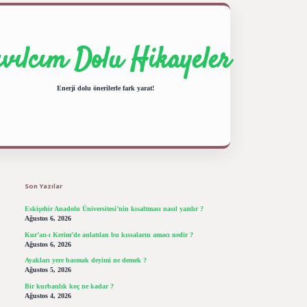
ıvılcım Dolu Hikayeler
Enerji dolu önerilerle fark yarat!
Sidebar
ilbet giriş yap
betexper bahis
Son Yazılar
Eskişehir Anadolu Üniversitesi’nin kısaltması nasıl yazılır ?
Ağustos 6, 2026
Kur’an-ı Kerim’de anlatılan bu kıssaların amacı nedir ?
Ağustos 6, 2026
Ayakları yere basmak deyimi ne demek ?
Ağustos 5, 2026
Bir kurbanlık koç ne kadar ?
Ağustos 4, 2026