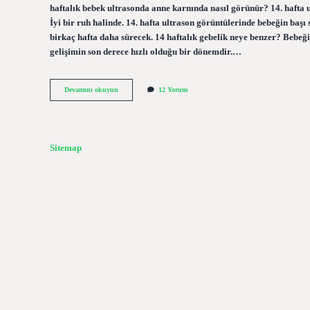
haftalık bebek ultrasonda anne karnında nasıl görünür? 14. hafta 
İyi bir ruh halinde. 14. hafta ultrason görüntülerinde bebeğin başı
birkaç hafta daha sürecek. 14 haftalık gebelik neye benzer? Bebeğ
gelişimin son derece hızlı olduğu bir dönemdir.…
14
Devamını okuyun
12 Yorum
Haftalık
Gebelikte
Karın
Belli
Olur
Sitemap
Mu