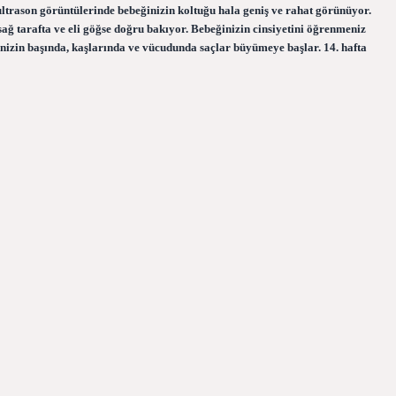
ultrason görüntülerinde bebeğinizin koltuğu hala geniş ve rahat görünüyor.
 sağ tarafta ve eli göğse doğru bakıyor. Bebeğinizin cinsiyetini öğrenmeniz
inizin başında, kaşlarında ve vücudunda saçlar büyümeye başlar. 14. hafta