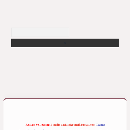
Arama
ş yap
betexper bahis
Reklam ve İletişim:
E-mail:
backlinkpaneli@gmail.com
Teams: