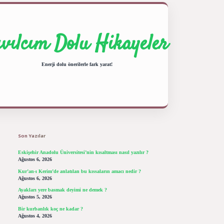
ıvılcım Dolu Hikayeler
Enerji dolu önerilerle fark yarat!
Sidebar
ilbet giriş yap
betexper bahis
Son Yazılar
Eskişehir Anadolu Üniversitesi’nin kısaltması nasıl yazılır ?
Ağustos 6, 2026
Kur’an-ı Kerim’de anlatılan bu kıssaların amacı nedir ?
Ağustos 6, 2026
Ayakları yere basmak deyimi ne demek ?
Ağustos 5, 2026
Bir kurbanlık koç ne kadar ?
Ağustos 4, 2026