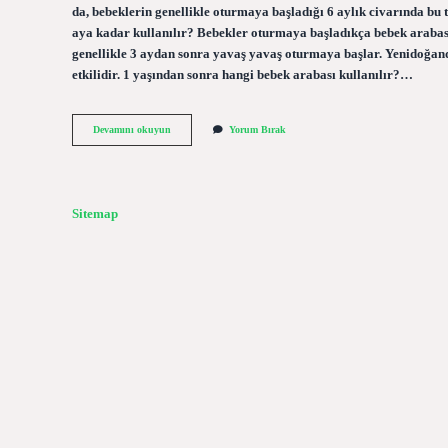
da, bebeklerin genellikle oturmaya başladığı 6 aylık civarında bu
aya kadar kullanılır? Bebekler oturmaya başladıkça bebek arabası 
genellikle 3 aydan sonra yavaş yavaş oturmaya başlar. Yenidoğanda
etkilidir. 1 yaşından sonra hangi bebek arabası kullanılır?…
6
Devamını okuyun
Yorum Bırak
Aydan
Sonra
Hangi
Bebek
Arabası
Sitemap
Kullanılır