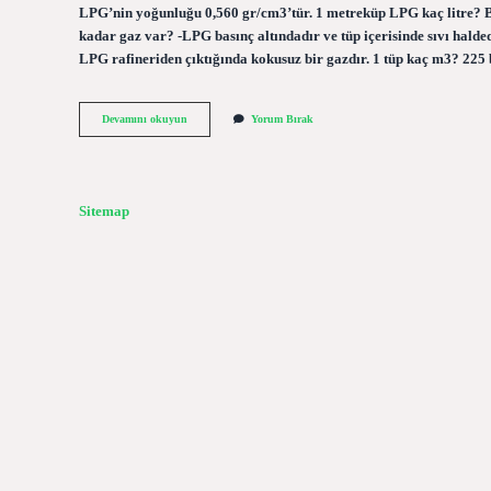
LPG’nin yoğunluğu 0,560 gr/cm3’tür. 1 metreküp LPG kaç litre? Bi
kadar gaz var? -LPG basınç altındadır ve tüp içerisinde sıvı halde
LPG rafineriden çıktığında kokusuz bir gazdır. 1 tüp kaç m3? 22
Mutfak
Devamını okuyun
Yorum Bırak
Tüpü
Kaç
Metreküp
Gaz
Alır
Sitemap