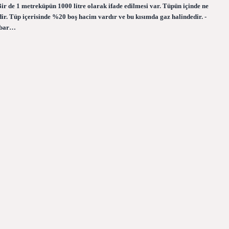
r de 1 metreküpün 1000 litre olarak ifade edilmesi var. Tüpün içinde ne
dir. Tüp içerisinde %20 boş hacim vardır ve bu kısımda gaz halindedir. -
5 bar…