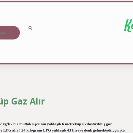
K
ızda
p Gaz Alır
g’lık bir mutfak şişesinin yaklaşık 6 metreküp sıvılaştırılmış gaz
itre LPG alır? 24 kilogram LPG yaklaşık 43 litreye denk gelmektedir, çünkü