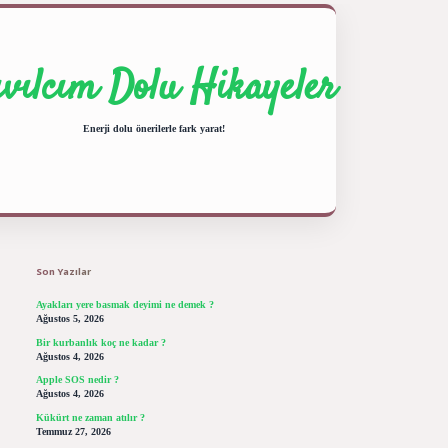
ıvılcım Dolu Hikayeler
Enerji dolu önerilerle fark yarat!
Sidebar
ilbet giriş yap
betexper bahis
Son Yazılar
Ayakları yere basmak deyimi ne demek ?
Ağustos 5, 2026
Bir kurbanlık koç ne kadar ?
Ağustos 4, 2026
Apple SOS nedir ?
Ağustos 4, 2026
Kükürt ne zaman atılır ?
Temmuz 27, 2026