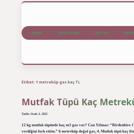
Anasayfa
Gizlilik Politikası
Yasal Uyarı
Hakkım
Etiket:
1 metreküp gaz kaç TL
Mutfak Tüpü Kaç Metrekü
Tarih: Ocak 3, 2025
12 kg mutfak tüpünde kaç m3 gaz var? Can Yılmaz: “Birdenbire 12 k
verdiğini fark ettim.” 6 metreküp doğal gaz, 4. Mutfak tüpü kaç l