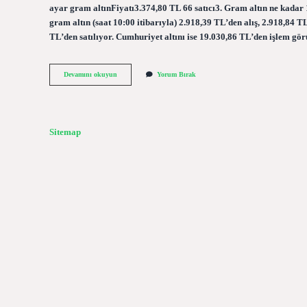
ayar gram altınFiyatı3.374,80 TL 66 satıcı3. Gram altın ne kadar 
gram altın (saat 10:00 itibarıyla) 2.918,39 TL’den alış, 2.918,84 T
TL’den satılıyor. Cumhuriyet altını ise 19.030,86 TL’den işlem g
Gram
Devamını okuyun
Yorum Bırak
Altın
Kaç
Lira
Sitemap