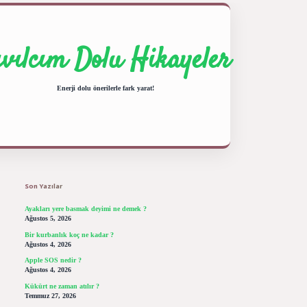
ıvılcım Dolu Hikayeler
Enerji dolu önerilerle fark yarat!
Sidebar
ilbet giriş yap
betexper bahis
Son Yazılar
Ayakları yere basmak deyimi ne demek ?
Ağustos 5, 2026
Bir kurbanlık koç ne kadar ?
Ağustos 4, 2026
Apple SOS nedir ?
Ağustos 4, 2026
Kükürt ne zaman atılır ?
Temmuz 27, 2026